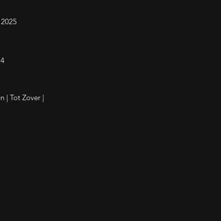
| 2025
24
en
| Tot Zover |