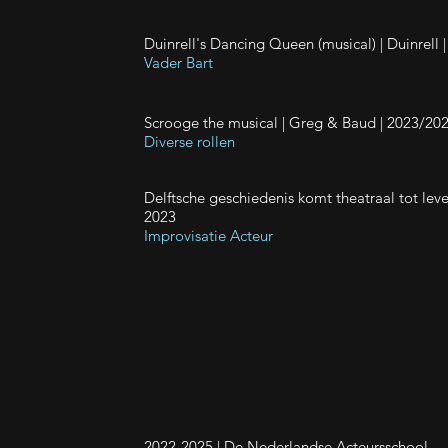
Duinrell's Dancing Queen (musical)
| Duinrell 
Vader Bart
Scrooge the musical
| Greg & Baud | 2023/20
Diverse rollen
Delftsche geschiedenis komt theatraal tot lev
2023
Improvisatie Acteur
2022-2025 | De Nederlandse Acteursschool