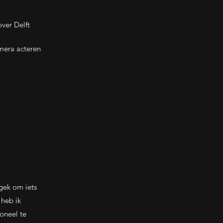
over Delft
mera acteren
 gek om iets
 heb ik
oneel te